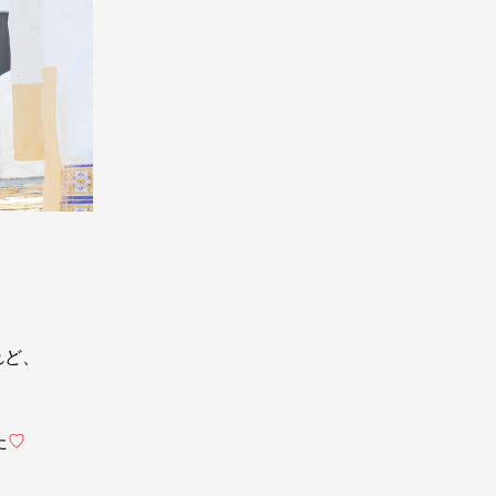
れど、
た
♡